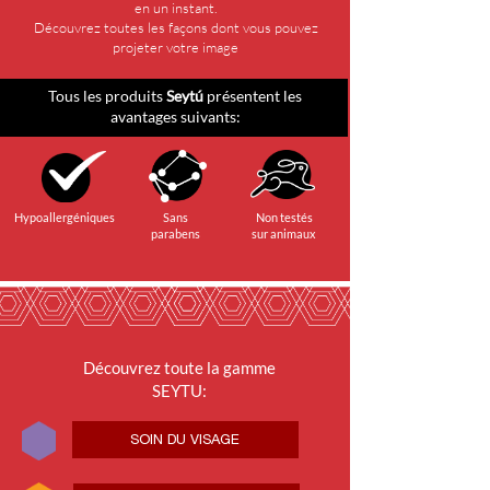
en un instant.
Découvrez toutes les façons dont vous pouvez
projeter votre image
Tous les produits
Seytú
présentent les
avantages suivants:
Hypoallergéniques
Sans
Non testés
parabens
sur animaux
Découvrez toute la gamme
SEYTU:
SOIN DU VISAGE