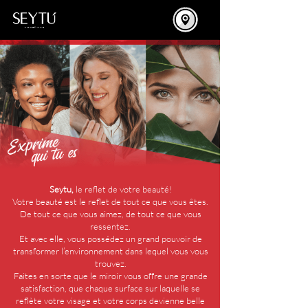
Seytu,
le reflet de votre beauté!
Votre beauté est le reflet de tout ce que vous êtes.
De tout ce que vous aimez, de tout ce que vous
ressentez.
Et avec elle, vous possédez un grand pouvoir de
transformer l’environnement dans lequel vous vous
trouvez.
Faites en sorte que le miroir vous offre une grande
satisfaction, que chaque surface sur laquelle se
reflète votre visage et votre corps devienne belle