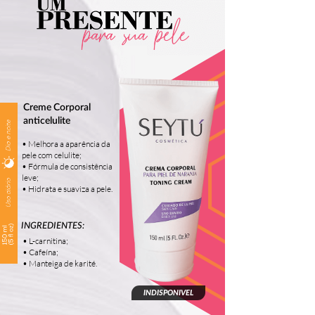
Creme Corporal
anticelulite
• Melhora a aparência da
pele com celulite;
• Fórmula de consistência
leve;
• Hidrata e suaviza a pele.
INGREDIENTES:
• L-carnitina;
• Cafeína;
• Manteiga de karité.
INDISPONIVEL