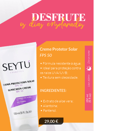
Creme Protetor Solar
FPS 50
• Fórmula resistente à água;
• Ideal para proteção contra
os raios UVA/UVB;
• Textura sem oleosidade.
INGREDIENTES:
• Extrato de aloe vera;
• Alantoína;
• Pantenol.
€
29,00