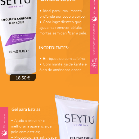
• Ideal para uma limpeza
profunda por todo o corpo;
• Com ingredientes que
ajudam a remover células
mortas sem danificar a pele.
INGREDIENTES
:
• Enriquecido com cafeína;
• Com manteiga de karité e
óleo de amêndoas doces.
€
18,50
Gel para Estrias
• Ajuda a prevenir e
melhorar a aparência da
pele com estrias;
• Proporciona elasticidade