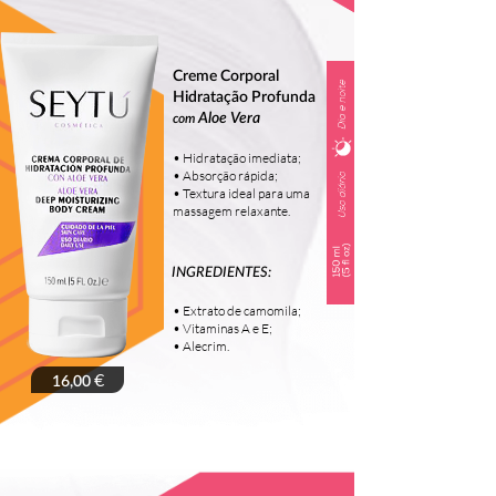
Creme Corporal
Hidratação Profunda
Aloe Vera
com
• Hidratação imediata;
• Absorção rápida;
• Textura ideal para uma
massagem relaxante.
INGREDIENTES:
• Extrato de camomila;
• Vitaminas A e E;
• Alecrim.
€
16,00