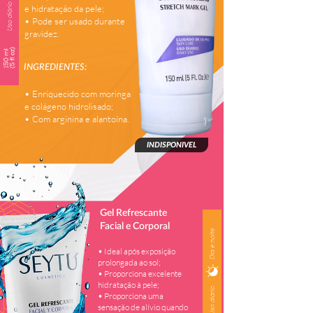
e hidratação da pele;
• Pode ser usado durante
gravidez.
INGREDIENTES:
• Enriquecido com moringa
e colágeno hidrolisado;
• Com arginina e alantoína.
INDISPONIVEL
Gel Refrescante
Facial e Corporal
• Ideal após exposição
prolongada ao sol;
• Proporciona excelente
hidratação à pele;
• Proporciona uma
sensação de alívio quando