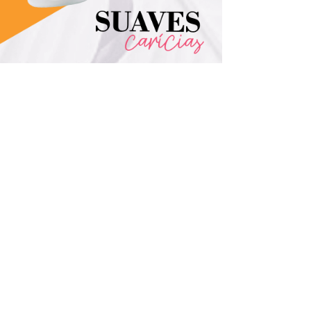
• Melancia
•
Baunilha
• Maçã
com Melão
com Pera
Creme de Mãos Antibacteriano​​​​​​​