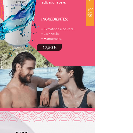
aplicado na pele.
INGREDIENTES:
• Extrato de aloe vera;
• Calêndula;
• Hamamelis.
€
17,50